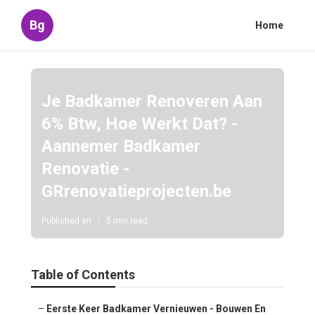
Bg
Home
Je Badkamer Renoveren Aan
6% Btw, Hoe Werkt Dat? -
Aannemer Badkamer
Renovatie -
GRrenovatieprojecten.be
Published en
5 min read
Table of Contents
–
Eerste Keer Badkamer Vernieuwen - Bouwen En